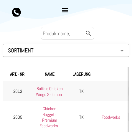
SORTIMENT
Backwaren TK
Convenience
ART. - NR.
NAME
LAGERUNG
Burger
Buffalo Chicken
Fingerfood
2612
TK
Wings Salomon
Paniert
Unpaniert
Chicken
Nuggets
2605
TK
Foodworks
Eis & Toppings
Premium
Foodworks
Fleisch