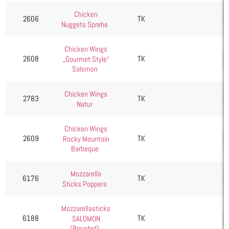
Kartoffelprodukte
Chicken
2606
TK
Käse
Nuggets Sprehe
Kuchen & Desserts
Chicken Wings
Obst & Gemüse
2608
TK
„Gourmet Style“
Salomon
Seafood, Fisch & Meeresfrüchte
Wurst & Schinken
Chicken Wings
2783
TK
Natur
Chicken Wings
2609
TK
Rocky Mountain
Barbeque
Mozzarella
6176
TK
Sticks Poppers
Mozzarellasticks
6188
TK
SALOMON
(Breaded)