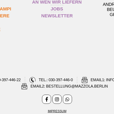
AN WEN WIR LIEFERN
ANDR
AMPI
JOBS
BE
G
IERE
NEWSLETTER
E
0-397-446-22
TEL.: 030-397-446-0
EMAIL1: IN
EMAIL2: BESTELLUNG@MAZZOLA.BERLIN
IMPRESSUM