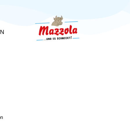
EN
on