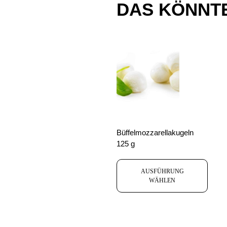
DAS KÖNNTE
Büffelmozzarellakugeln
125 g
AUSFÜHRUNG
WÄHLEN