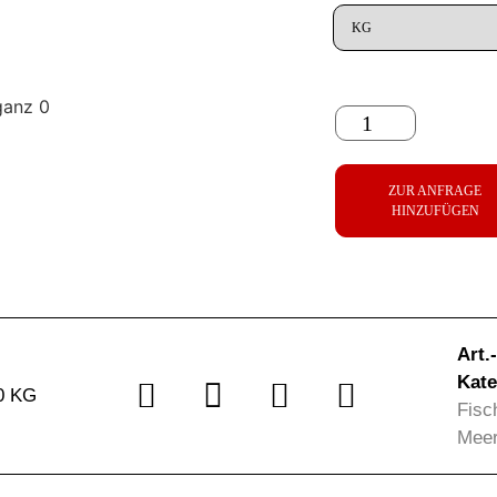
ZUR ANFRAGE
HINZUFÜGEN
Art.
Kate
0 KG
Fisc
Meer