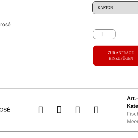
ZUR ANFRAGE
HINZUFÜGEN
Art.
Kate
OSÉ
Fisc
Meer