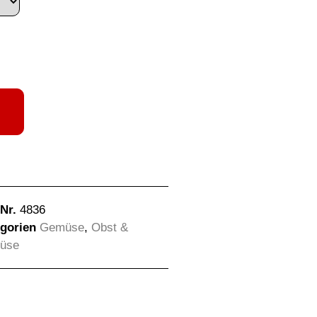
-Nr.
4836
gorien
Gemüse
,
Obst &
üse