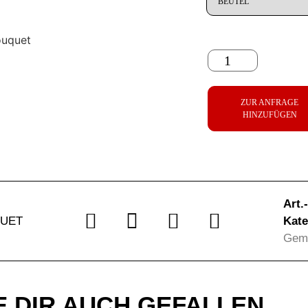
ZUR ANFRAGE
HINZUFÜGEN
Art.
UET
Kate
Gem
 DIR AUCH GEFALLEN …