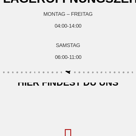
Seafood, Fisch & Meeresfrüchte
Wurst & Schinken
MONTAG – FREITAG
04:00-14:00
SAMSTAG
06:00-11:00
HIER FINDEST DU UNS