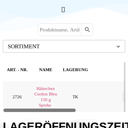
SORTIMENT
Backwaren TK
Convenience
ART. - NR.
NAME
LAGERUNG
Eis & Toppings
Fleisch
Hähnchen
Cordon Bleu
Kartoffelprodukte
2726
TK
150 g
Käse
Sprehe
Kuchen & Desserts
Obst & Gemüse
LAGERÖFFNUNGSZEI