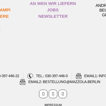
AN WEN WIR LIEFERN
ANDR
AMPI
JOBS
BE
G
IERE
NEWSLETTER
E
0-397-446-22
TEL.: 030-397-446-0
EMAIL1: IN
EMAIL2: BESTELLUNG@MAZZOLA.BERLIN
IMPRESSUM