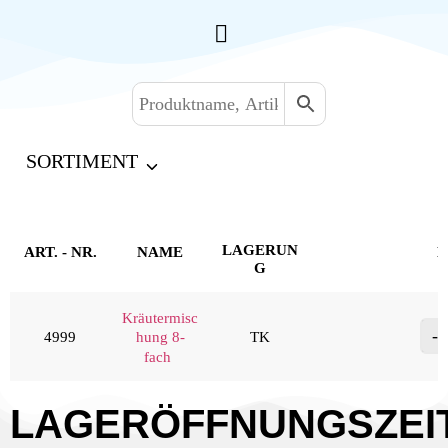
SORTIMENT
LAGERUN
ART. - NR.
NAME
M
G
Kräutermisc
4999
TK
hung 8-
fach
LAGERÖFFNUNGSZEI