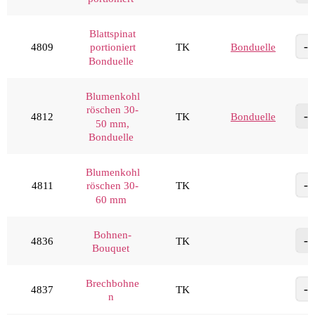
Blattspinat
4809
TK
Bonduelle
portioniert
Bonduelle
Blumenkohl
röschen 30-
4812
TK
Bonduelle
50 mm,
Bonduelle
Blumenkohl
4811
TK
röschen 30-
60 mm
Bohnen-
4836
TK
Bouquet
Brechbohne
4837
TK
n