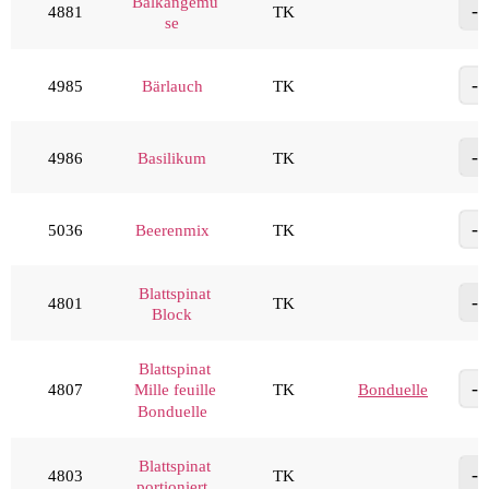
Balkangemü
4881
TK
se
4985
Bärlauch
TK
4986
Basilikum
TK
5036
Beerenmix
TK
Blattspinat
4801
TK
Block
Blattspinat
4807
TK
Bonduelle
Mille feuille
Bonduelle
Blattspinat
4803
TK
portioniert