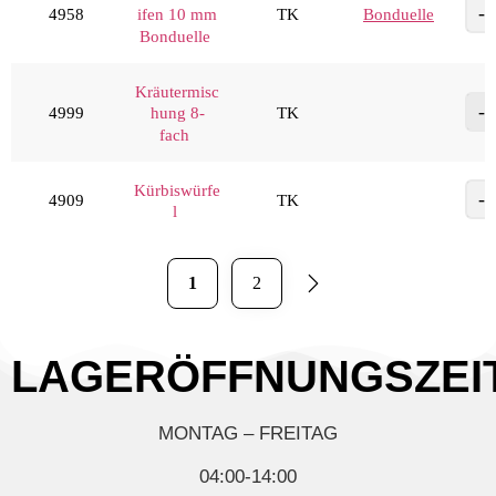
4958
TK
Bonduelle
ifen 10 mm
Bonduelle
Kräutermisc
4999
TK
hung 8-
fach
Kürbiswürfe
4909
TK
l
1
2
LAGERÖFFNUNGSZEI
MONTAG – FREITAG
04:00-14:00