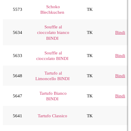
Schoko
5573
TK
Blechkuchen
Souffle al
5634
TK
Bindi
cioccolato bianco
BINDI
Souffle al
5633
TK
Bindi
cioccolato BINDI
Tartufo al
5648
TK
Bindi
Limoncello BINDI
Tartufo Bianco
5647
TK
Bindi
BINDI
5641
Tartufo Classico
TK