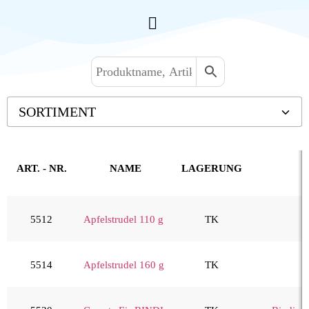
SORTIMENT
Backwaren TK
Convenience
ART. - NR.
NAME
LAGERUNG
Eis & Toppings
Fleisch
5512
Apfelstrudel 110 g
TK
Kartoffelprodukte
Käse
5514
Apfelstrudel 160 g
TK
Kuchen & Desserts
Desserts