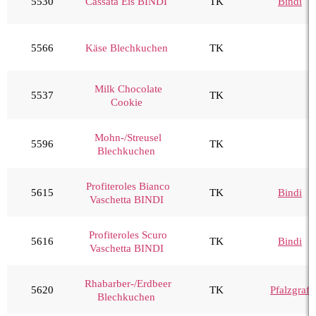
5530
Cassata Eis BINDI
TK
Bindi
Kuchen & Torten
Obst & Gemüse
5566
Käse Blechkuchen
TK
Seafood, Fisch & Meeresfrüchte
Wurst & Schinken
Milk Chocolate
5537
TK
Cookie
Mohn-/Streusel
5596
TK
Blechkuchen
Profiteroles Bianco
5615
TK
Bindi
Vaschetta BINDI
Profiteroles Scuro
5616
TK
Bindi
Vaschetta BINDI
Rhabarber-/Erdbeer
5620
TK
Pfalzgraf
Blechkuchen