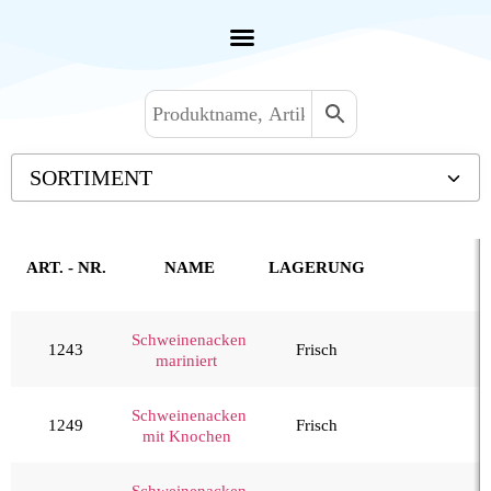
SORTIMENT
Backwaren TK
Convenience
ART. - NR.
NAME
LAGERUNG
Eis & Toppings
Fleisch
Schweinenacken
1243
Frisch
mariniert
Kalb & Jungrind
Lamm, Schaf & Ziege
Schweinenacken
1249
Frisch
Rind
mit Knochen
Schwein
Schweinenacken