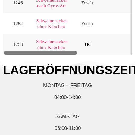
1246
Frisch
Bacon/Speck
nach Gyros Art
Bauch
Schweinenacken
Diverses
1252
Frisch
ohne Knochen
Filet
Gehacktes
Schweinenacken
1258
TK
ohne Knochen
Haxe/Eisbein
Ibérico
LAGERÖFFNUNGSZEI
Innereien
Kasseler
MONTAG – FREITAG
Lachs
Nacken
04:00-14:00
Oberschale
Spanferkel
SAMSTAG
Wild, Geflügel & Exoten
06:00-11:00
Kartoffelprodukte