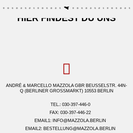
Käse
Kuchen & Desserts
HIER FINDEST DU UNS
Obst & Gemüse
Seafood, Fisch & Meeresfrüchte
Wurst & Schinken
ANDRÉ & MARCELLO MAZZOLA GBR BEUSSELSTR. 44N-
Q (BERLINER GROSSMARKT) 10553 BERLIN
TEL.: 030-397-446-0
FAX: 030-397-446-22
EMAIL1: INFO@MAZZOLA.BERLIN
EMAIL2: BESTELLUNG@MAZZOLA.BERLIN