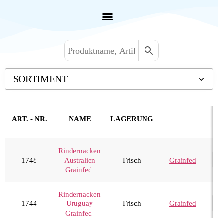
SORTIMENT
Backwaren TK
Convenience
ART. - NR.
NAME
LAGERUNG
Eis & Toppings
Fleisch
Rindernacken
1748
Frisch
Grainfed
Australien
Kalb & Jungrind
Grainfed
Lamm, Schaf & Ziege
Rind
Rindernacken
1744
Frisch
Grainfed
Uruguay
Diverses
Grainfed